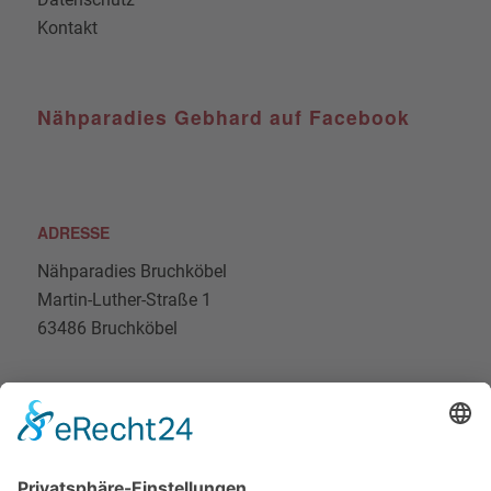
Kontakt
Nähparadies Gebhard auf Facebook
ADRESSE
Nähparadies Bruchköbel
Martin-Luther-Straße 1
63486 Bruchköbel
Nähparadies Bruchköbel auf Instagram