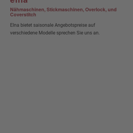
Nähmaschinen, Stickmaschinen, Overlock, und
Coverstitch
Elna bietet saisonale Angebotspreise auf
verschiedene Modelle sprechen Sie uns an.
eXperience 450
Horizontaler Greifer
Eingebauter Nadeleinfädler
4 Funktionen mit Direktwahltasten