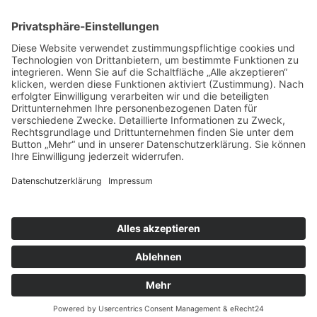
KONTAKTIEREN SIE UNS
Tel.: 06181 / 790 20
© Copyright - Nähparadies Gebhard | Design und Technik: atworx |
medienagentur