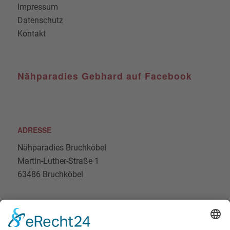
Impressum
Datenschutz
Kontakt
Nähparadies Gebhard auf Facebook
ADRESSE
Nähparadies Bruchköbel
Martin-Luther-Straße 1
63486 Bruchköbel
Nähparadies Bruchköbel auf Instagram